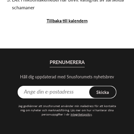
schamaner
Tillbaka till kalendern
PRENUMERERA
Håll dig uppdaterad med Snusforumets nyhetsbrev
Skicka
Jag godkänner att snusforumet använder min mailadress för att kontakta
mig om nyheter och marknadsföring. Läs mer om hur vi hanterar dina
personuppgifter i vår
integritetspolicy
.