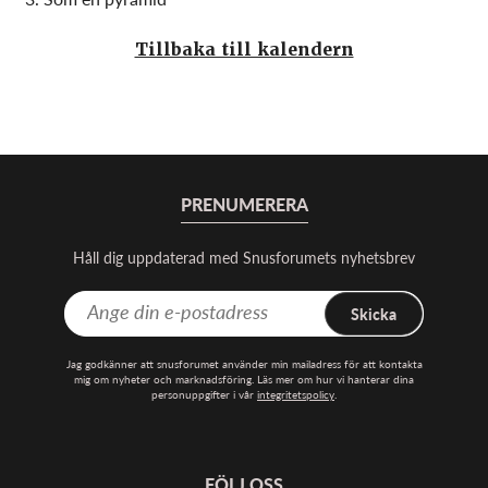
Tillbaka till kalendern
PRENUMERERA
Håll dig uppdaterad med Snusforumets nyhetsbrev
Skicka
Jag godkänner att snusforumet använder min mailadress för att kontakta
mig om nyheter och marknadsföring. Läs mer om hur vi hanterar dina
personuppgifter i vår
integritetspolicy
.
FÖLJ OSS