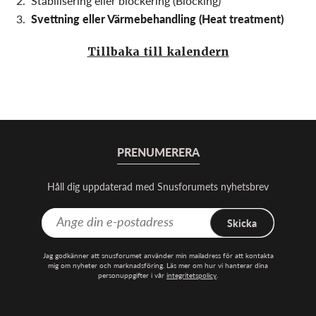
Stabilisering eller blockering (Blocking)
Svettning eller Värmebehandling (Heat treatment)
Tillbaka till kalendern
PRENUMERERA
Håll dig uppdaterad med Snusforumets nyhetsbrev
Skicka
Jag godkänner att snusforumet använder min mailadress för att kontakta
mig om nyheter och marknadsföring. Läs mer om hur vi hanterar dina
personuppgifter i vår
integritetspolicy
.