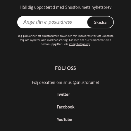
Håll dig uppdaterad med Snusforumets nyhetsbrev
Skicka
Jag godkänner att snusforumet använder min mailadress för att kontakta
mig om nyheter och marknadsföring. Läs mer om hur vi hanterar dina
personuppgifter i vår
integritetspolicy
.
FÖLJ OSS
Följ debatten om snus @snusforumet
Twitter
Facebook
YouTube