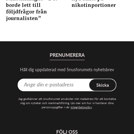
borde lett till
nikotinportioner
följdfrågor från
journalisten”
PRENUMERERA
Håll dig uppdaterad med Snusforumets nyhetsbrev
Skicka
Jag godkänner att snusforumet använder min mailadress för att kontakta
mig om nyheter och marknadsföring. Läs mer om hur vi hanterar dina
personuppgifter i vår
integritetspolicy
.
FÖLJ OSS