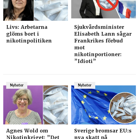
Livs: Arbetarna
Sjukvårdsminister
glöms bort i
Elisabeth Lann sågar
nikotinpolitiken
Frankrikes förbud
mot
nikotinportioner:
”Idioti”
Nyheter
Nyheter
Agnes Wold om
Sverige bromsar EU:s
Nikotinkriget: ”Det
nya skatt på