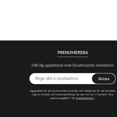
PRENUMERERA
Håll dig uppdaterad med Snusforumets nyhetsbrev
Skicka
Jag godkänner att snusforumet använder min mailadress för att kontakta
mig om nyheter och marknadsföring. Läs mer om hur vi hanterar dina
personuppgifter i vår
integritetspolicy
.