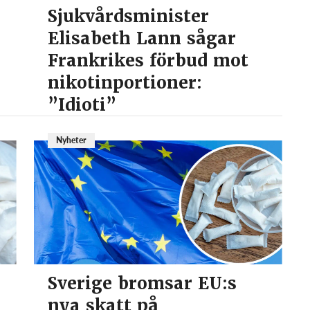
Sjukvårdsminister
Elisabeth Lann sågar
Frankrikes förbud mot
nikotinportioner:
”Idioti”
Nyheter
Sverige bromsar EU:s
nya skatt på