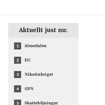
ENG
SV
Aktuellt just nu:
1
Almedalen
2
EU
3
Nikotinkriget
4
GFN
5
Skattehöjningar