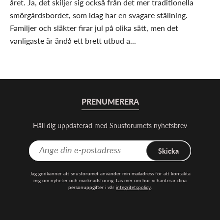
året. Ja, det skiljer sig också från det mer traditionella
smörgårdsbordet, som idag har en svagare ställning.
Familjer och släkter firar jul på olika sätt, men det
vanligaste är ändå ett brett utbud a...
PRENUMERERA
Håll dig uppdaterad med Snusforumets nyhetsbrev
Skicka
Jag godkänner att snusforumet använder min mailadress för att kontakta
mig om nyheter och marknadsföring. Läs mer om hur vi hanterar dina
personuppgifter i vår
integritetspolicy
.