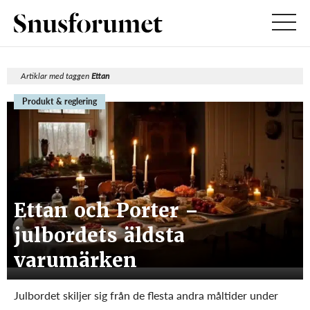
Artiklar med taggen
Ettan
Produkt & reglering
Ettan och Porter –
julbordets äldsta
varumärken
Julbordet skiljer sig från de flesta andra måltider under