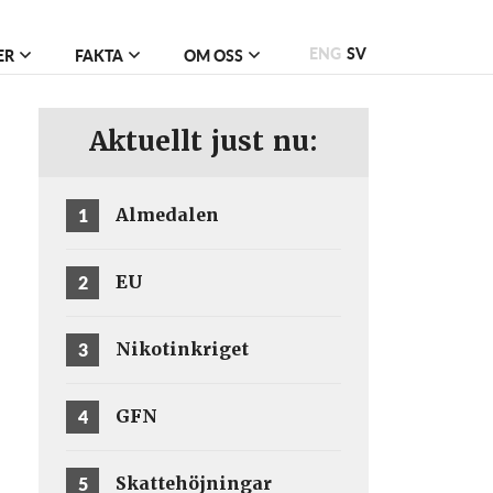
ENG
SV
ER
FAKTA
OM OSS
Aktuellt just nu:
1
Almedalen
2
EU
3
Nikotinkriget
4
GFN
5
Skattehöjningar