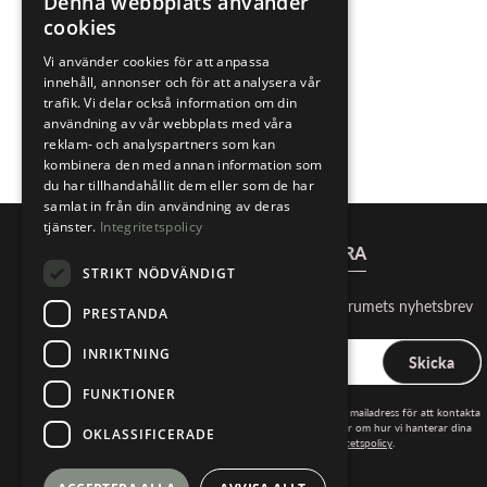
Denna webbplats använder
cookies
Vi använder cookies för att anpassa
innehåll, annonser och för att analysera vår
trafik. Vi delar också information om din
användning av vår webbplats med våra
reklam- och analyspartners som kan
kombinera den med annan information som
du har tillhandahållit dem eller som de har
samlat in från din användning av deras
tjänster.
Integritetspolicy
PRENUMERERA
STRIKT NÖDVÄNDIGT
Håll dig uppdaterad med Snusforumets nyhetsbrev
PRESTANDA
INRIKTNING
Skicka
FUNKTIONER
Jag godkänner att snusforumet använder min mailadress för att kontakta
mig om nyheter och marknadsföring. Läs mer om hur vi hanterar dina
OKLASSIFICERADE
personuppgifter i vår
integritetspolicy
.