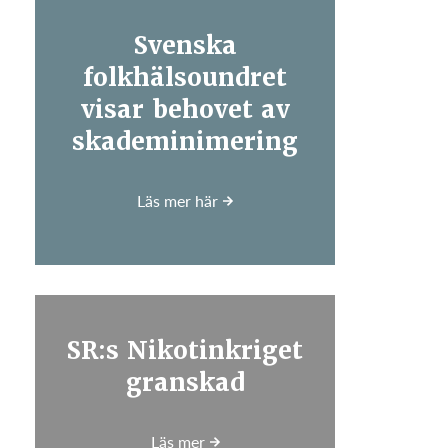
Svenska
folkhälsoundret
visar behovet av
skademinimering
Läs mer här
SR:s Nikotinkriget
granskad
Läs mer