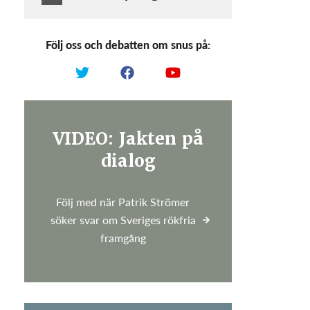
Följ oss och debatten om snus på:
VIDEO: Jakten på
dialog
Följ med när Patrik Strömer
söker svar om Sveriges rökfria
framgång