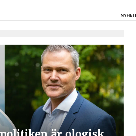
NYHET
olitiken är ologisk