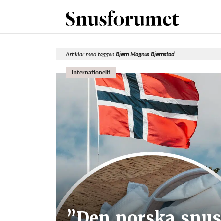
Artiklar med taggen
Bjørn Magnus Bjørnstad
Internationellt
”Den norska snusp