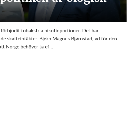
r förbjudit tobaksfria nikotinportioner. Det har
ade skatteintäkter. Bjørn Magnus Bjørnstad, vd för den
t Norge behöver ta ef...