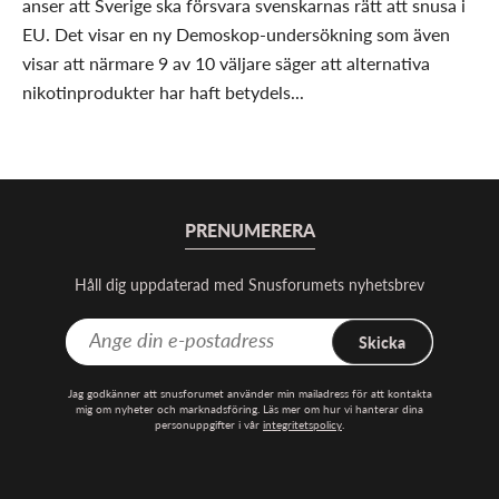
anser att Sverige ska försvara svenskarnas rätt att snusa i
EU. Det visar en ny Demoskop-undersökning som även
visar att närmare 9 av 10 väljare säger att alternativa
nikotinprodukter har haft betydels...
PRENUMERERA
Håll dig uppdaterad med Snusforumets nyhetsbrev
Skicka
Jag godkänner att snusforumet använder min mailadress för att kontakta
mig om nyheter och marknadsföring. Läs mer om hur vi hanterar dina
personuppgifter i vår
integritetspolicy
.