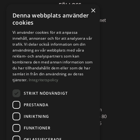
FÖLJ OSS
×
Denna webbplats använder
Följ debatten om snus @snusforumet
cookies
Vi använder cookies för att anpassa
Twitter
innehåll, annonser och för att analysera vår
trafik. Vi delar också information om din
Facebook
användning av vår webbplats med våra
reklam- och analyspartners som kan
YouTube
kombinera den med annan information som
du har tillhandahållit dem eller som de har
samlat in från din användning av deras
tjänster.
Integritetspolicy
KONTAKTA OSS
STRIKT NÖDVÄNDIGT
SNUSFORUMET
PRESTANDA
Svenska Snustillverkarföreningen
C/O Livsmedelsföretagen, Box 556 80
INRIKTNING
Storgatan 19, Stockholm 102 15
FUNKTIONER
+46 72 505 57 43
OKLASSIFICERADE