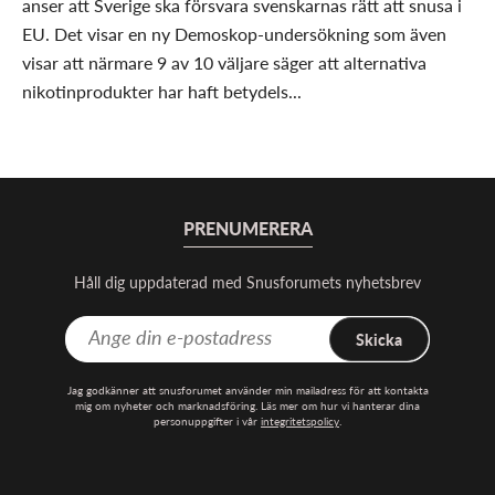
anser att Sverige ska försvara svenskarnas rätt att snusa i
EU. Det visar en ny Demoskop-undersökning som även
visar att närmare 9 av 10 väljare säger att alternativa
nikotinprodukter har haft betydels...
PRENUMERERA
Håll dig uppdaterad med Snusforumets nyhetsbrev
Skicka
Jag godkänner att snusforumet använder min mailadress för att kontakta
mig om nyheter och marknadsföring. Läs mer om hur vi hanterar dina
personuppgifter i vår
integritetspolicy
.